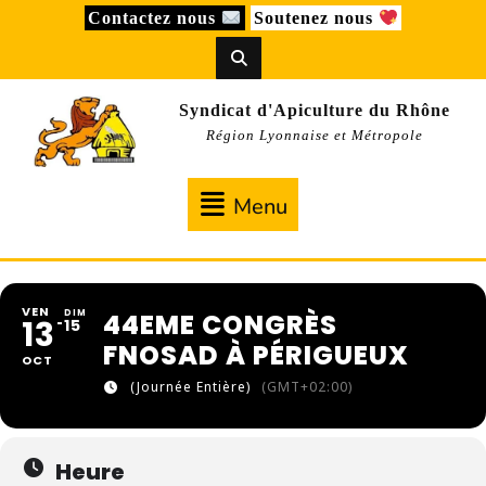
Skip
Contactez nous
Soutenez nous
to
content
Syndicat d'Apiculture du Rhône
Région Lyonnaise et Métropole
Menu
Menu
VEN
DIM
44EME CONGRÈS
13
15
FNOSAD À PÉRIGUEUX
OCT
(Journée Entière)
(GMT+02:00)
Heure