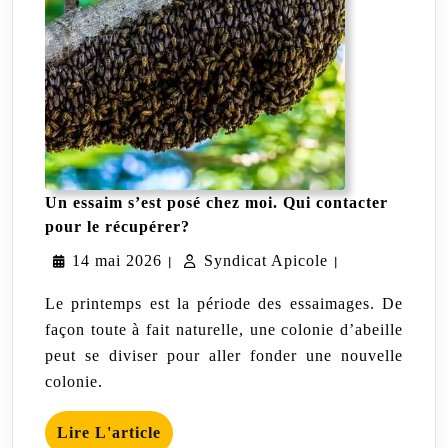
Un essaim s’est posé chez moi. Qui contacter
Un
pour le récupérer?
essaim
14
Syndicat
14 mai 2026
s’est
Syndicat Apicole
|
|
posé
mai
Apicole
chez
Le printemps est la période des essaimages. De
moi.
2026
façon toute à fait naturelle, une colonie d’abeille
Qui
peut se diviser pour aller fonder une nouvelle
contacter
pour
colonie.
le
récupérer?
Lire
Lire L'article