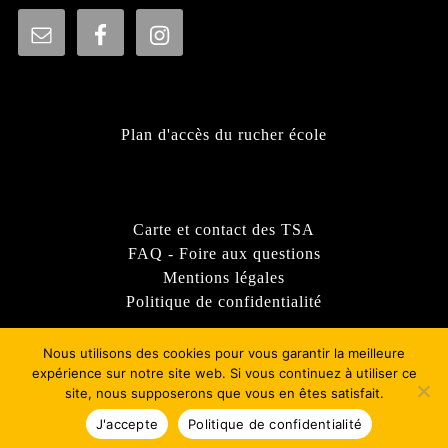
Plan d'accès du rucher école
Carte et contact des TSA
FAQ - Foire aux questions
Mentions légales
Politique de confidentialité
Nous utilisons des cookies pour vous garantir la meilleure
expérience sur notre site web. Si vous continuez à utiliser ce
site, nous supposerons que vous en êtes satisfait.
Thème WordPress Sirat
- © 2022 - Syndicat d'apiculture
du Rhône - GDSA69
J'accepte
Politique de confidentialité