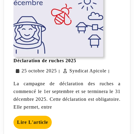
Déclaration
Déclaration de ruches 2025
de
25
Syndicat
25 octobre 2025
Syndicat Apicole
ruches
|
|
2025
octobre
Apicole
La campagne de déclaration des ruches a
2025
commencé le 1er septembre et se terminera le 31
décembre 2025. Cette déclaration est obligatoire.
Elle permet, entre
Lire
Lire L'article
L'article