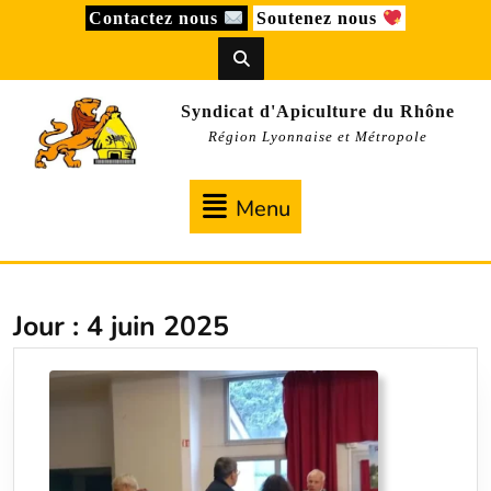
Skip
Contactez nous
Soutenez nous
to
content
Syndicat d'Apiculture du Rhône
Région Lyonnaise et Métropole
Menu
Menu
Jour :
4 juin 2025