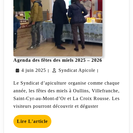
Agenda
Agenda des fêtes des miels 2025 – 2026
des
4
Syndicat
4 juin 2025
Syndicat Apicole
fêtes
|
|
des
juin
Apicole
miels
Le Syndicat d’apiculture organise comme chaque
2025
2025
année, les fêtes des miels à Oullins, Villefranche,
–
Saint-Cyr-au-Mont-d’Or et La Croix Rousse. Les
2026
visiteurs pourront découvrir et déguster
Lire
Lire L'article
L'article