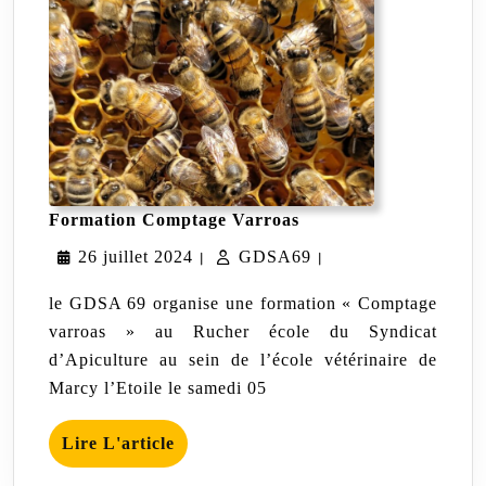
Formation
Formation Comptage Varroas
Comptage
26
GDSA69
26 juillet 2024
GDSA69
Varroas
|
|
juillet
le GDSA 69 organise une formation « Comptage
2024
varroas » au Rucher école du Syndicat
d’Apiculture au sein de l’école vétérinaire de
Marcy l’Etoile le samedi 05
Lire
Lire L'article
L'article