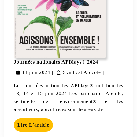
Journées
Journées nationales APIdays® 2024
nationales
13
Syndicat
13 juin 2024
Syndicat Apicole
APIdays®
|
|
2024
juin
Apicole
Les journées nationales APIdays® ont lieu les
2024
13, 14 et 15 juin 2024 Les partenaires Abeille,
sentinelle de l’environnement® et les
apiculteurs, apicultrices sont heureux de
Lire
Lire L'article
L'article