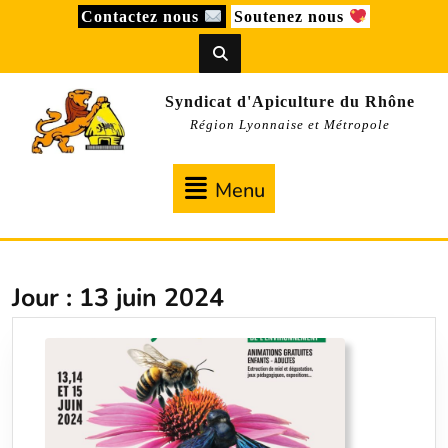
Skip
Contactez nous
Soutenez nous
to
content
Syndicat d'Apiculture du Rhône
Région Lyonnaise et Métropole
Menu
Menu
Jour :
13 juin 2024