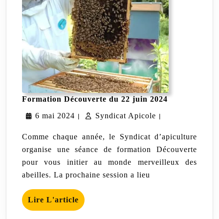
Formation
Formation Découverte du 22 juin 2024
Découverte
6
Syndicat
6 mai 2024
Syndicat Apicole
du
|
|
22
mai
Apicole
juin
Comme chaque année, le Syndicat d’apiculture
2024
2024
organise une séance de formation Découverte
pour vous initier au monde merveilleux des
abeilles. La prochaine session a lieu
Lire
Lire L'article
L'article