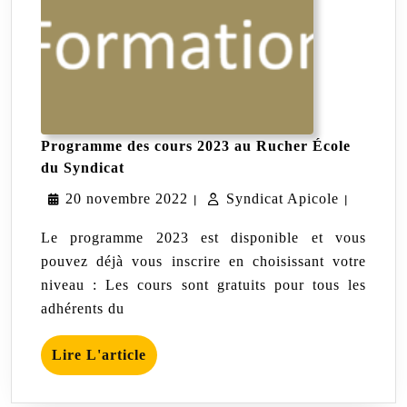
Programme des cours 2023 au Rucher École
Programme
du Syndicat
des
20
Syndicat
20 novembre 2022
cours
Syndicat Apicole
|
|
2023
novembre
Apicole
au
Le programme 2023 est disponible et vous
Rucher
2022
pouvez déjà vous inscrire en choisissant votre
École
niveau : Les cours sont gratuits pour tous les
du
Syndicat
adhérents du
Lire
Lire L'article
L'article