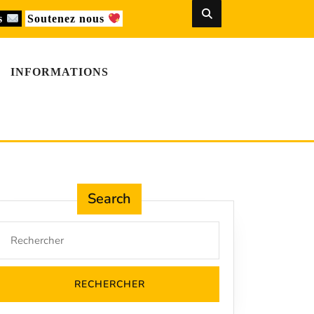
us
Soutenez nous
INFORMATIONS
Search
Search
for: