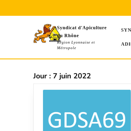
Skip
to
content
Syndicat d'Apiculture
SY
du Rhône
Région Lyonnaise et
AD
Métropole
Jour :
7 juin 2022