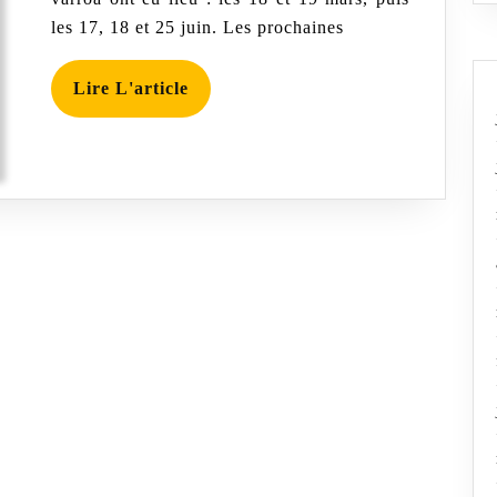
contre
les 17, 18 et 25 juin. Les prochaines
le
varroa
Lire
Lire L'article
L'article