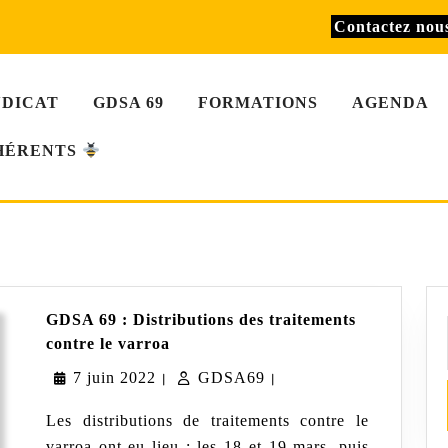
Contactez no
NDICAT
GDSA 69
FORMATIONS
AGENDA
HÉRENTS
GDSA 69 : Distributions des traitements
GDSA
contre le varroa
69
7
GDSA69
7 juin 2022
:
GDSA69
|
|
Distributions
juin
des
Les distributions de traitements contre le
traitements
2022
varroa ont eu lieu : les 18 et 19 mars, puis