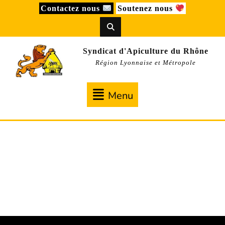
Skip
Contactez nous
Soutenez nous
to
content
Syndicat d'Apiculture du Rhône
Région Lyonnaise et Métropole
Menu
Menu