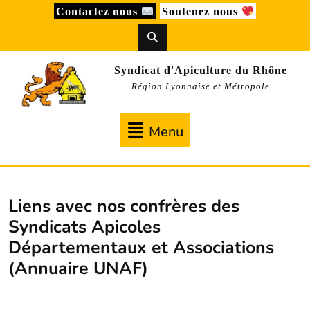
Skip
Contactez nous
Soutenez nous
to
content
Syndicat d'Apiculture du Rhône
Région Lyonnaise et Métropole
Menu
Menu
Liens avec nos confrères des
Syndicats Apicoles
Départementaux et Associations
(Annuaire UNAF)