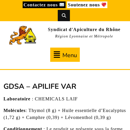
Skip
Contactez nous
Soutenez nous
to
content
Syndicat d'Apiculture du Rhône
Région Lyonnaise et Métropole
Menu
Menu
GDSA – APILIFE VAR
Laboratoire
: CHEMICALS LAIF
Molécules
: Thymol (8 g) + Huile essentielle d’Eucalyptus
(1,72 g) + Camphre (0,39) + Lévomenthol (0,39 g)
Conditionnement
: Le produit se présente sous la forme