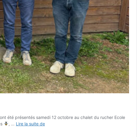
 ont été présentés samedi 12 octobre au chalet du rucher Ecole
Résultats
es
, …
Lire la suite de
du
concours